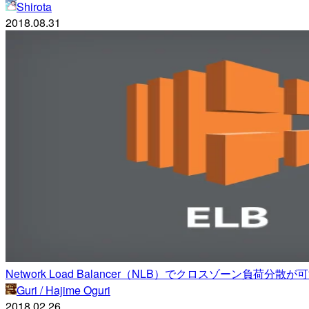
Shirota
2018.08.31
Network Load Balancer（NLB）でクロスゾーン負荷分
Guri / Hajime Oguri
2018.02.26