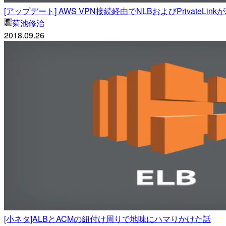
[アップデート] AWS VPN接続経由でNLBおよびPrivateL
菊池修治
2018.09.26
[小ネタ]ALBとACMの紐付け周りで地味にハマりかけた話