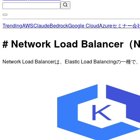
Trending
AWS
Claude
Bedrock
Google Cloud
Azure
セミナー
会
# Network Load Balanc
Network Load Balancerは、Elastic Load Bal