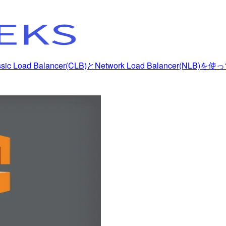
でClassic Load Balancer(CLB)とNetwork Load Balancer(NLB)