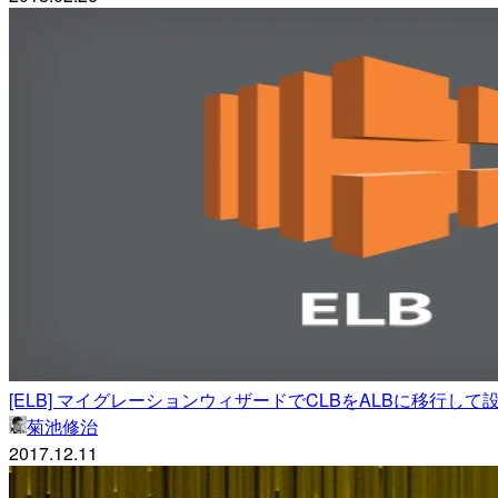
[ELB] マイグレーションウィザードでCLBをALBに移行し
菊池修治
2017.12.11