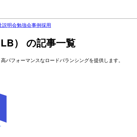
社説明会
勉強会
事例
採用
er（NLB） の記事一覧
ancingの一種で、高パフォーマンスなロードバランシングを提供します。