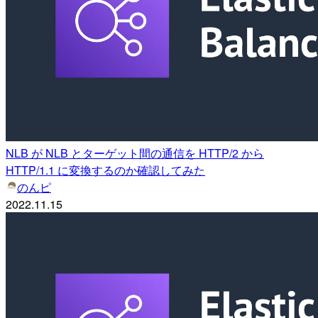
NLB が NLB とターゲット間の通信を HTTP/2 から
HTTP/1.1 に変換するのか確認してみた
のんピ
2022.11.15