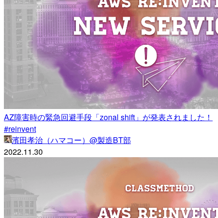
AZ障害時の緊急回避手段「zonal shift」が発表されました！
#reinvent
濱田孝治（ハマコー）@製造BT部
2022.11.30