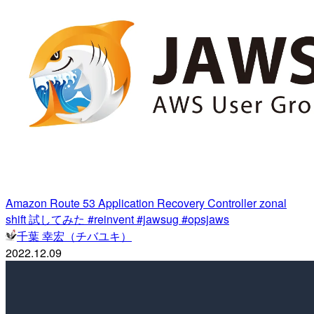
Amazon Route 53 Application Recovery Controller zonal
shift 試してみた #reinvent #jawsug #opsjaws
千葉 幸宏（チバユキ）
2022.12.09