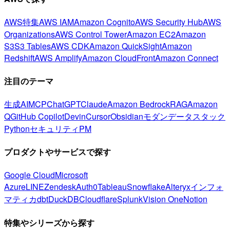
AWS特集
AWS IAM
Amazon Cognito
AWS Security Hub
AWS
Organizations
AWS Control Tower
Amazon EC2
Amazon
S3
S3 Tables
AWS CDK
Amazon QuickSight
Amazon
Redshift
AWS Amplify
Amazon CloudFront
Amazon Connect
注目のテーマ
生成AI
MCP
ChatGPT
Claude
Amazon Bedrock
RAG
Amazon
Q
GitHub Copilot
Devin
Cursor
Obsidian
モダンデータスタック
Python
セキュリティ
PM
プロダクトやサービスで探す
Google Cloud
Microsoft
Azure
LINE
Zendesk
Auth0
Tableau
Snowflake
Alteryx
インフォ
マティカ
dbt
DuckDB
Cloudflare
Splunk
Vision One
Notion
特集やシリーズから探す