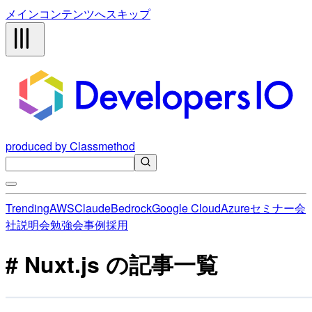
メインコンテンツへスキップ
produced by Classmethod
Trending
AWS
Claude
Bedrock
Google Cloud
Azure
セミナー
会
社説明会
勉強会
事例
採用
# Nuxt.js の記事一覧