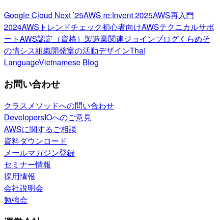
Google Cloud Next ’25
AWS re:Invent 2025
AWS再入門
2024
AWSトレンドチェック
初心者向け
AWSテクニカルサポ
ート
AWS認定（資格）
製造業関連
ジョインブログ
くらめそ
の情シス
組織開発室の活動
デザイン
Thai
Language
Vietnamese Blog
お問い合わせ
クラスメソッドへの問い合わせ
DevelopersIOへのご意見
AWSに関するご相談
資料ダウンロード
メールマガジン登録
セミナー情報
採用情報
会社説明会
勉強会