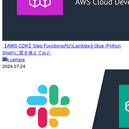
【AWS CDK】Step Functions内のLambdaをGlue (Python
Shell)に置き換えてみた
k.uehara
2024.07.24