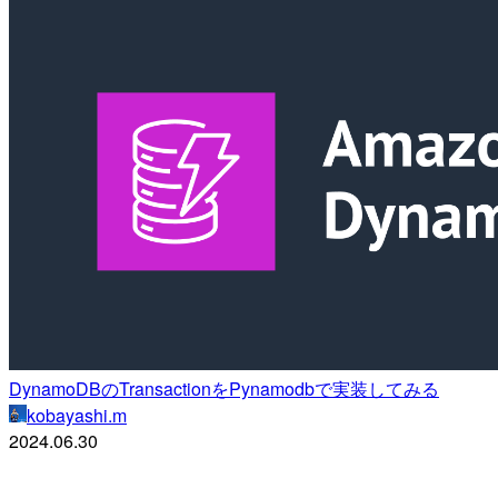
DynamoDBのTransactionをPynamodbで実装してみる
kobayashi.m
2024.06.30