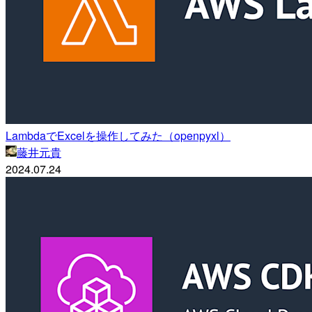
LambdaでExcelを操作してみた（openpyxl）
藤井元貴
2024.07.24