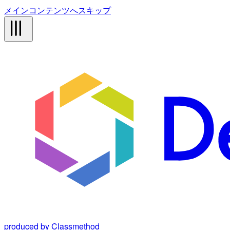
メインコンテンツへスキップ
produced by Classmethod