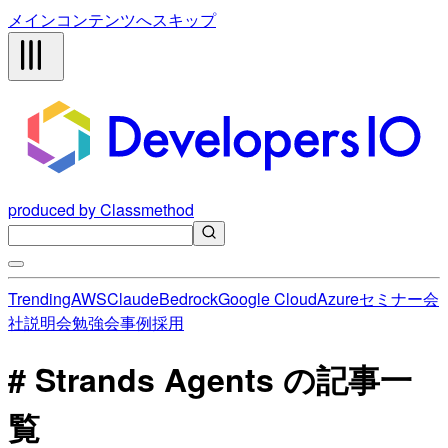
メインコンテンツへスキップ
produced by Classmethod
Trending
AWS
Claude
Bedrock
Google Cloud
Azure
セミナー
会
社説明会
勉強会
事例
採用
# Strands Agents の記事一
覧