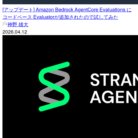
[アップデート] Amazon Bedrock AgentCore Evaluations に
コードベース Evaluatorが追加されたので試してみた
神野 雄大
2026.04.12