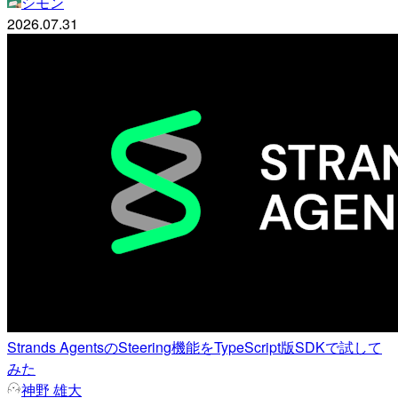
シモン
2026.07.31
Strands AgentsのSteering機能をTypeScript版SDKで試して
みた
神野 雄大