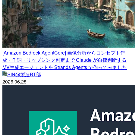
[Amazon Bedrock AgentCore] 画像分析からコンセプト作
成・作詞・リップシンク判定まで Claude が自律判断する
MV生成エージェントを Strands Agents で作ってみました
SIN@製造BT部
2026.06.28