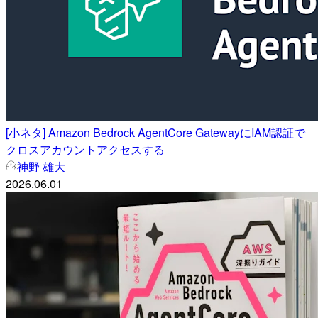
[小ネタ] Amazon Bedrock AgentCore GatewayにIAM認証で
クロスアカウントアクセスする
神野 雄大
2026.06.01