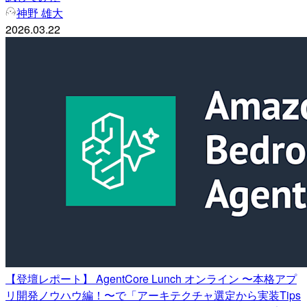
神野 雄大
2026.03.22
【登壇レポート】 AgentCore Lunch オンライン 〜本格アプ
リ開発ノウハウ編！〜で「アーキテクチャ選定から実装Tips