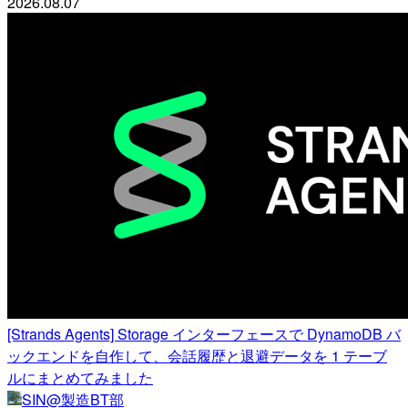
2026.08.07
[Strands Agents] Storage インターフェースで DynamoDB バ
ックエンドを自作して、会話履歴と退避データを 1 テーブ
ルにまとめてみました
SIN@製造BT部