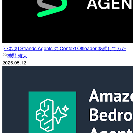
[小ネタ] Strands Agents の Context Offloader を試してみた
神野 雄大
2026.05.12