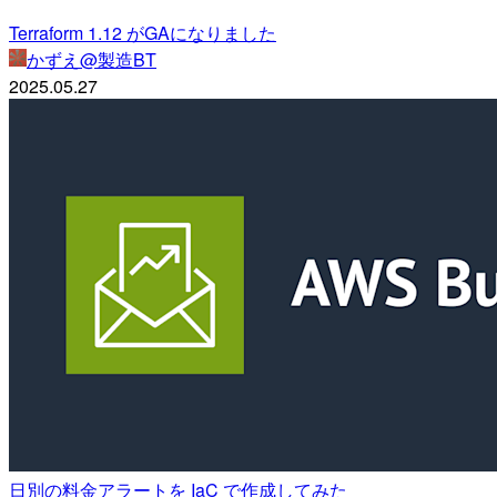
Terraform 1.12 がGAになりました
かずえ@製造BT
2025.05.27
日別の料金アラートを IaC で作成してみた