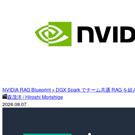
NVIDIA RAG Blueprint × DGX Spark でチーム共通 RA
森茂洋 / Hiroshi Morishige
2026.08.07