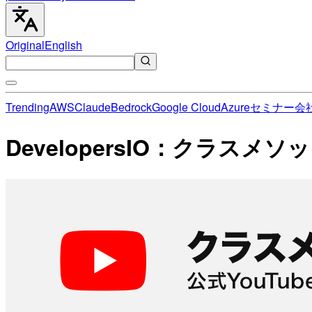
Original
English
Trending
AWS
Claude
Bedrock
Google Cloud
Azure
セミナー
会
DevelopersIO：クラス