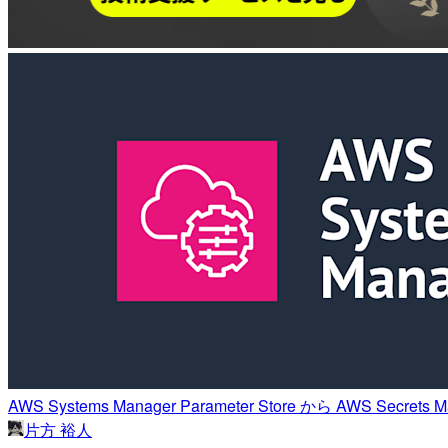
AWS Systems Manager Parameter Store から AWS S
片方 裕人