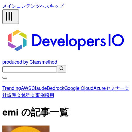
メインコンテンツへスキップ
produced by Classmethod
Trending
AWS
Claude
Bedrock
Google Cloud
Azure
セミナー
会
社説明会
勉強会
事例
採用
emi の記事一覧