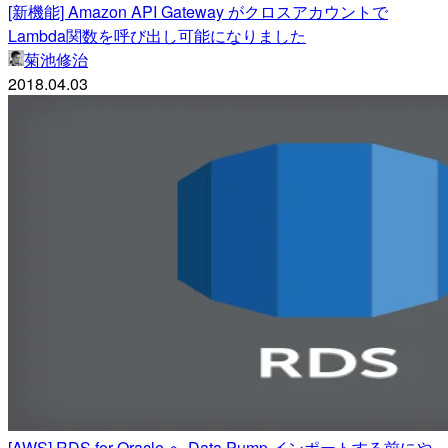
[新機能] Amazon API Gateway がクロスアカウントで
Lambda関数を呼び出し可能になりました
菊池修治
2018.04.03
[AWS] RDS for Oracle へ Data Pump インポートする前にや