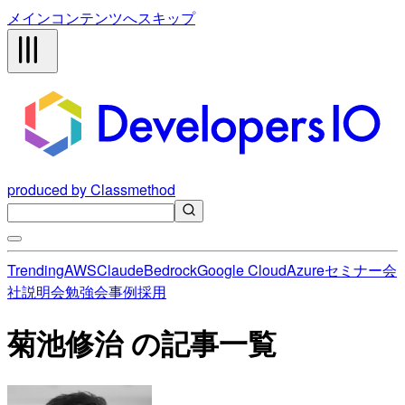
メインコンテンツへスキップ
produced by Classmethod
Trending
AWS
Claude
Bedrock
Google Cloud
Azure
セミナー
会
社説明会
勉強会
事例
採用
菊池修治 の記事一覧