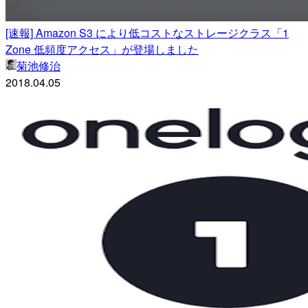
[速報] Amazon S3 により低コストなストレージクラス「1
Zone 低頻度アクセス」が登場しました
菊池修治
2018.04.05