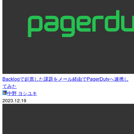
Backlogで起票した課題をメール経由でPagerDutyへ連携し
てみた
中野 ヨシユキ
2023.12.19