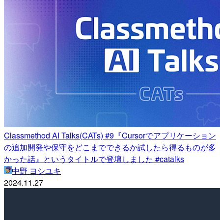
Classmethod AI Talks(CATs) #9『Cursorでアプリケーション
の追加開発や保守をどこまでできるか試したら得るものが多
かった話』というタイトルで登壇しました #catalks
中野 ヨシユキ
2024.11.27