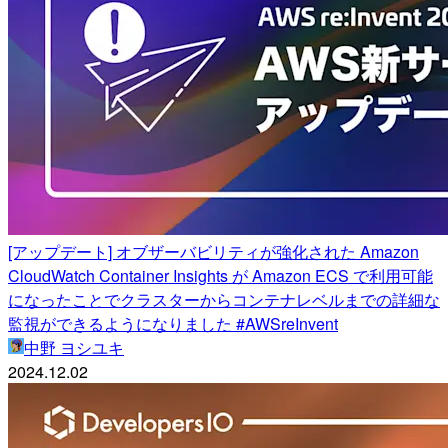
[アップデート] オブザーバビリティが強化された Amazon
CloudWatch Container Insights が Amazon ECS で利用可能
になったことでクラスターからコンテナレベルまでの詳細な
監視ができるようになりました #AWSreInvent
中野 ヨシユキ
2024.12.02