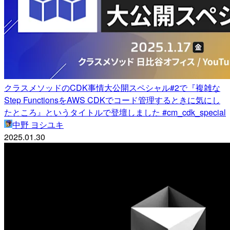
クラスメソッドのCDK事情大公開スペシャル#2で『複雑な
Step FunctionsをAWS CDKでコード管理するときに気にし
たところ』というタイトルで登壇しました #cm_cdk_special
中野 ヨシユキ
2025.01.30