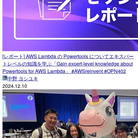
[レポート] AWS Lambda の Powertools についてエキスパー
トレベルの知識を学ぶ「Gain expert-level knowledge about
Powertools for AWS Lambda」 #AWSreinvent #OPN402
中野 ヨシユキ
2024.12.10