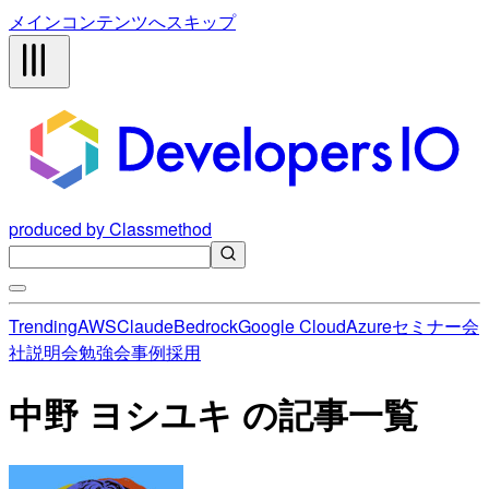
メインコンテンツへスキップ
produced by Classmethod
Trending
AWS
Claude
Bedrock
Google Cloud
Azure
セミナー
会
社説明会
勉強会
事例
採用
中野 ヨシユキ の記事一覧