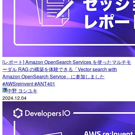
[レポート] Amazon OpenSearch Services を使ったマルチモ
ーダル RAG の構築を体験できる「Vector search with
Amazon OpenSearch Service」に参加しました
#AWSreinvent #ANT401
中野 ヨシユキ
2024.12.04