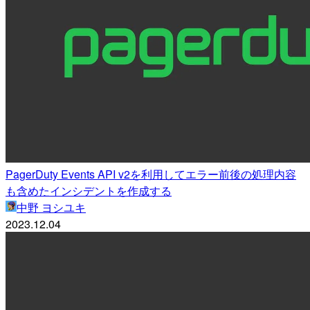
PagerDuty Events API v2を利用してエラー前後の処理内容
も含めたインシデントを作成する
中野 ヨシユキ
2023.12.04