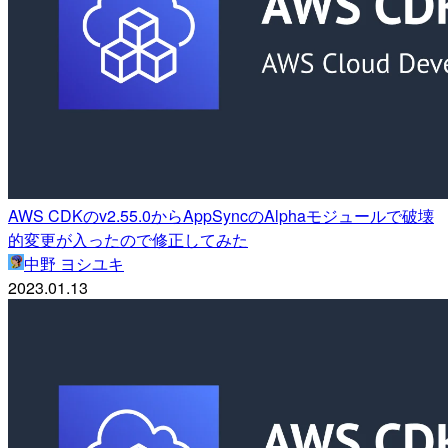
AWS CDKのv2.55.0からAppSyncのAlphaモジュールで破壊
的変更が入ったので修正してみた
中野 ヨシユキ
2023.01.13