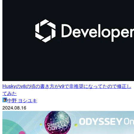
Huskyのv8の頃の書き方がv9で非推奨になってたので修正し
てみた
中野 ヨシユキ
2024.08.16