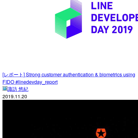
[レポート] Strong customer authentication & biometrics using
FIDO #linedevday_report
諏訪 悠紀
2019.11.20