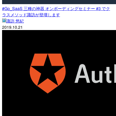
#Go_SaaS 三種の神器 オンボーディングセミナー #3 でク
ラスメソッド諏訪が登壇します
諏訪 悠紀
2019.10.21