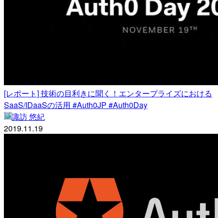
[レポート] 技術の目利きに聞く！エンタープライズにおける
SaaS/IDaaSの活用 #Auth0JP #Auth0Day
諏訪 悠紀
2019.11.19