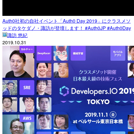
Auth0社初の自社イベント「Auth0 Day 2019」にクラスメソ
ッドのタケダノ・諏訪が登壇します！ #Auth0JP #Auth0Day
諏訪 悠紀
2019.10.31