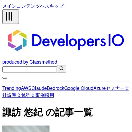
メインコンテンツへスキップ
produced by Classmethod
Trending
AWS
Claude
Bedrock
Google Cloud
Azure
セミナー
会
社説明会
勉強会
事例
採用
諏訪 悠紀 の記事一覧