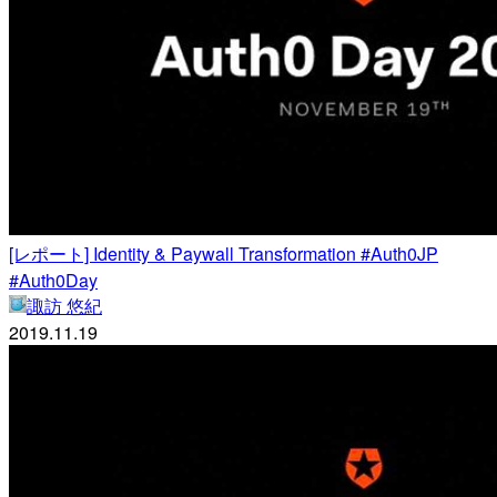
[レポート] Identity & Paywall Transformation #Auth0JP
#Auth0Day
諏訪 悠紀
2019.11.19