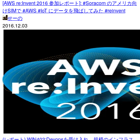
[AWS re:Invent 2016 参加レポート]: #Soracom のアメリカ向
けSIMで #AWS #IoT にデータを飛ばしてみた #reinvent
せーの
2016.12.03
(レポート) WIN402:Devopsを受け入れ、規模のインフラス