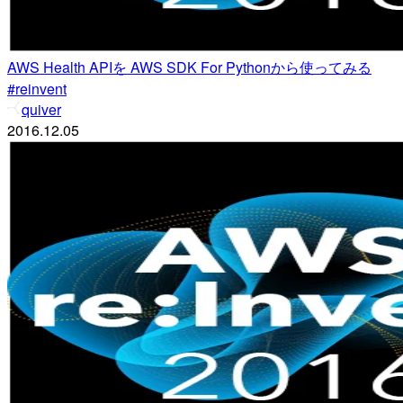
AWS Health APIを AWS SDK For Pythonから使ってみる
#reinvent
quiver
2016.12.05