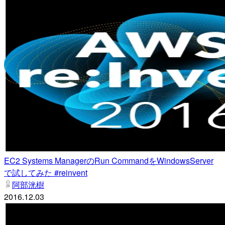
EC2 Systems ManagerのRun CommandをWindowsServer
で試してみた #reinvent
阿部洸樹
2016.12.03