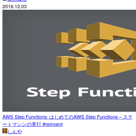
2016.12.03
AWS Step Functions: はじめてのAWS Step Functions – ステ
ートマシンの実行 #reinvent
しんや