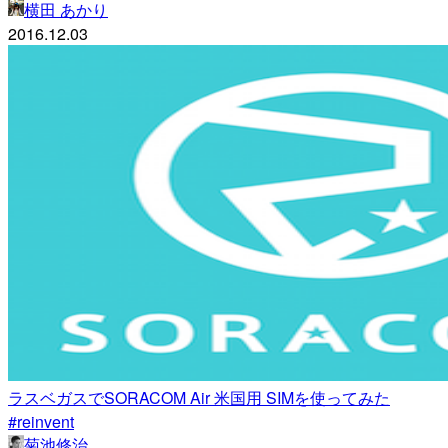
横田 あかり
2016.12.03
ラスベガスでSORACOM Air 米国用 SIMを使ってみた
#reinvent
菊池修治