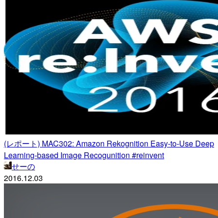
(レポート) MAC302: Amazon Rekognition Easy-to-Use Deep
Learning-based Image Recogunition #reinvent
せーの
2016.12.03