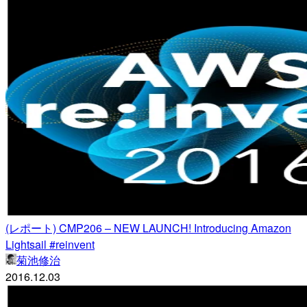
(レポート) CMP206 – NEW LAUNCH! Introducing Amazon
Lightsail #reinvent
菊池修治
2016.12.03