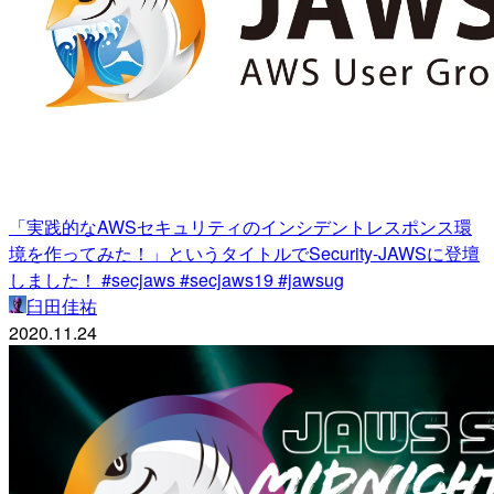
「実践的なAWSセキュリティのインシデントレスポンス環
境を作ってみた！」というタイトルでSecurity-JAWSに登壇
しました！ #secjaws #secjaws19 #jawsug
臼田佳祐
2020.11.24