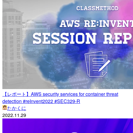
【レポート】AWS security services for container threat
detection #reInvent2022 #SEC329-R
たかくに
2022.11.29