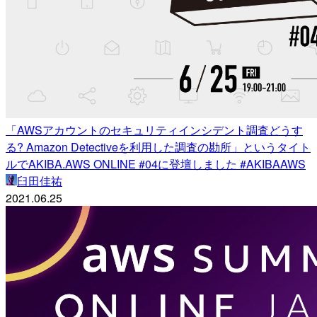
「AWSアカウントのセキュリティインシデント調査どうす
る? Amazon Detectiveを利用した調査の勘所」というタイト
ルでAKIBA.AWS ONLINE #04に登壇しました #AKIBAAWS
臼田佳祐
2021.06.25