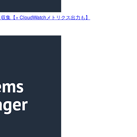
ス収集【+ CloudWatchメトリクス出力も】