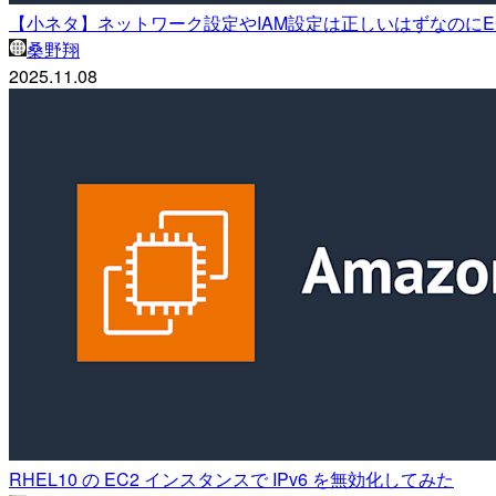
【小ネタ】ネットワーク設定やIAM設定は正しいはずなのにEC
桑野翔
2025.11.08
RHEL10 の EC2 インスタンスで IPv6 を無効化してみた