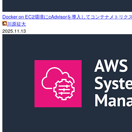
Docker on EC2環境にcAdvisorを導入してコンテナメトリク
川原征大
2025.11.13