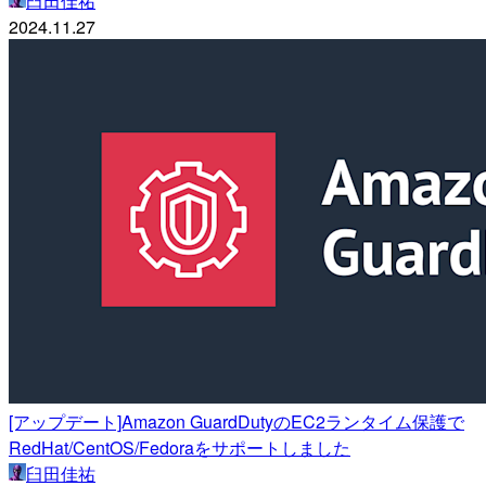
臼田佳祐
2024.11.27
[アップデート]Amazon GuardDutyのEC2ランタイム保護で
RedHat/CentOS/Fedoraをサポートしました
臼田佳祐