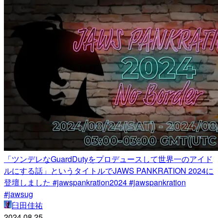
「ツンデレなGuardDutyをプロデュースして世界一のアイド
ルにする話」というタイトルでJAWS PANKRATION 2024に
登壇しました #jawspankration2024 #jawspankration
#jawsug
臼田佳祐
2024.08.25