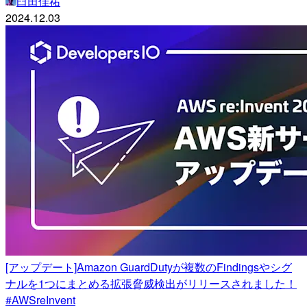
臼田佳祐
2024.12.03
[アップデート]Amazon GuardDutyが複数のFindingsやシグ
ナルを1つにまとめる拡張脅威検出がリリースされました！
#AWSreInvent