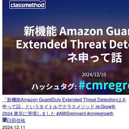
「新機能Amazon GuardDuty Extended Threat Detectionはネ
申って話」というタイトルでクラスメソッド re:Growth
2024 東京に登壇しました #AWSreInvent #cmregrowth
臼田佳祐
2024.12.11