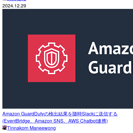
2024.12.29
Amazon GuardDutyの検出結果を随時Slackに送信する
(EventBridge、Amazon SNS、AWS Chatbot連携)
Tinnakorn Maneewong