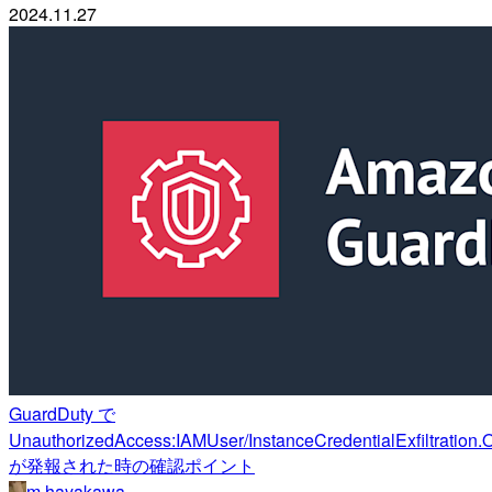
2024.11.27
GuardDuty で
UnauthorizedAccess:IAMUser/InstanceCredentialExfiltration
が発報された時の確認ポイント
m.hayakawa