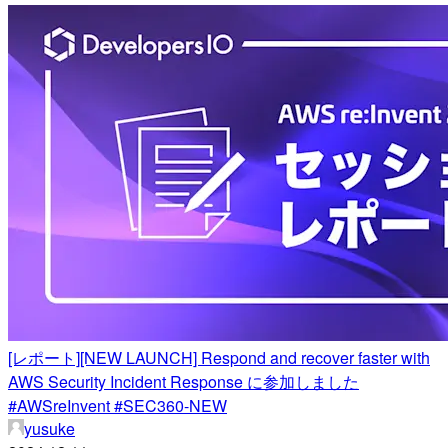
[レポート][NEW LAUNCH] Respond and recover faster with
AWS Security Incident Response に参加しました
#AWSreInvent #SEC360-NEW
yusuke