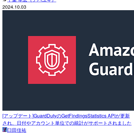
2024.10.03
[アップデート]GuardDutyのGetFindingsStatistics APIが更新
され、日付やアカウント単位での統計がサポートされました
臼田佳祐