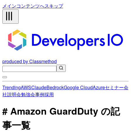
メインコンテンツへスキップ
produced by Classmethod
Trending
AWS
Claude
Bedrock
Google Cloud
Azure
セミナー
会
社説明会
勉強会
事例
採用
# Amazon GuardDuty の記
事一覧