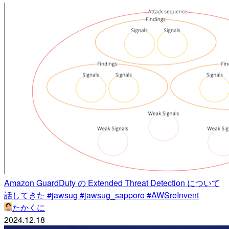
Amazon GuardDuty の Extended Threat Detection について
話してきた #jawsug #jawsug_sapporo #AWSreInvent
たかくに
2024.12.18