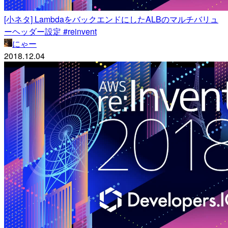
[小ネタ] LambdaをバックエンドにしたALBのマルチバリュ
ーヘッダー設定 #reinvent
にゃー
2018.12.04