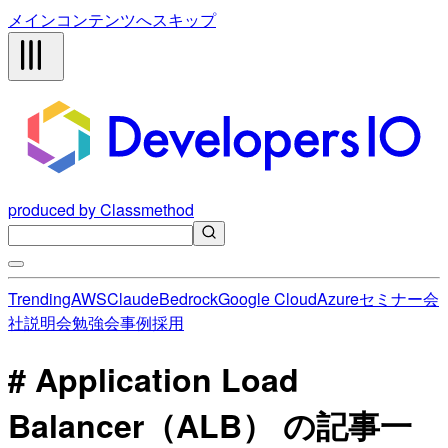
メインコンテンツへスキップ
produced by Classmethod
Trending
AWS
Claude
Bedrock
Google Cloud
Azure
セミナー
会
社説明会
勉強会
事例
採用
# Application Load
Balancer（ALB） の記事一