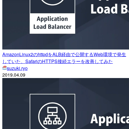
AmazonLinux2のhttpdをALB経由で公開するWeb環境で発生
していた、SafariのHTTPS接続エラーを改善してみた
suzuki.ryo
2019.04.09