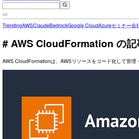
Trending
AWS
Claude
Bedrock
Google Cloud
Azure
セミナー
会
# AWS CloudFormation 
AWS CloudFormationは、AWSリソースをコード