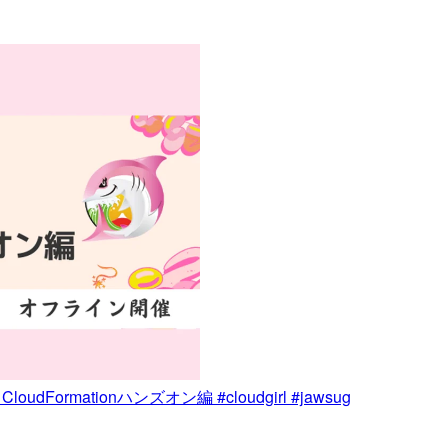
rmationハンズオン編 #cloudgirl #jawsug