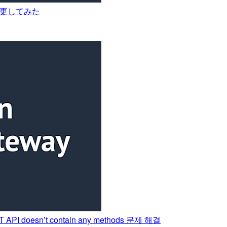
を変更してみた
PI doesn’t contain any methods 문제 해결