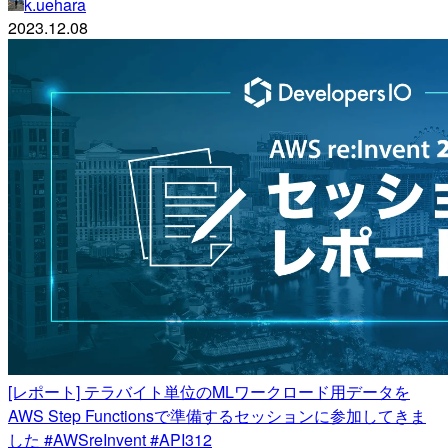
k.uehara
2023.12.08
[レポート] テラバイト単位のMLワークロード用データを
AWS Step Functionsで準備するセッションに参加してきま
した #AWSreInvent #API312