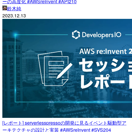
ーの高度化 #AWSreInvent #API210
鈴木純
2023.12.13
[レポート] serverlesspressoの開発に見るイベント駆動型ア
ーキテクチャの設計と実装 #AWSreInvent #SVS204