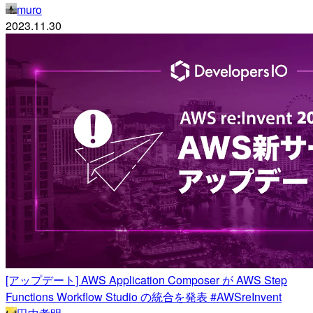
muro
2023.11.30
[アップデート] AWS Application Composer が AWS Step
Functions Workflow Studio の統合を発表 #AWSreInvent