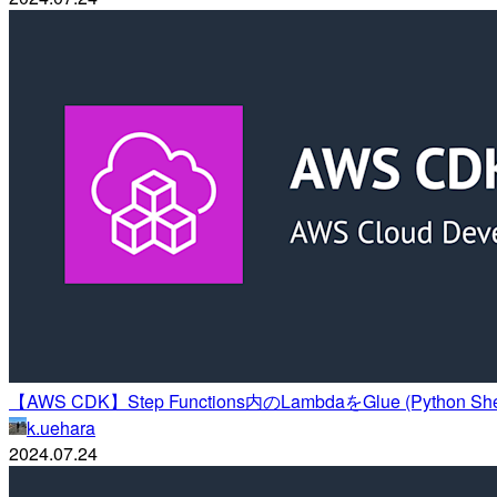
【AWS CDK】Step Functions内のLambdaをGlue (Python
k.uehara
2024.07.24