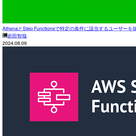
AthenaとStep Functionsで特定の条件に該当するユ
岩田智哉
2024.08.09