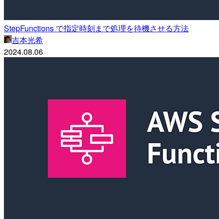
StepFunctions で指定時刻まで処理を待機させる方法
吉本光希
2024.08.06