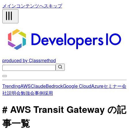
メインコンテンツへスキップ
produced by Classmethod
Trending
AWS
Claude
Bedrock
Google Cloud
Azure
セミナー
会
社説明会
勉強会
事例
採用
# AWS Transit Gateway の記
事一覧