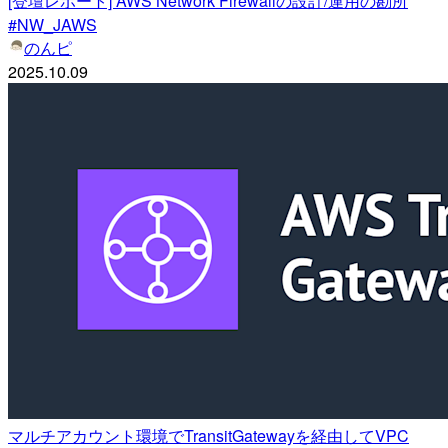
[登壇レポート] AWS Network Firewallの設計/運用の勘所
#NW_JAWS
のんピ
2025.10.09
マルチアカウント環境でTransitGatewayを経由してVPC