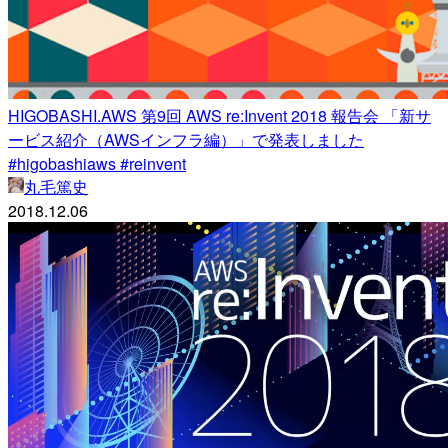
HIGOBASHI.AWS 第9回 AWS re:Invent 2018 報告会 「新サ
ービス紹介（AWSインフラ編）」で発表しました
#higobashiaws #reinvent
丸毛篤史
2018.12.06