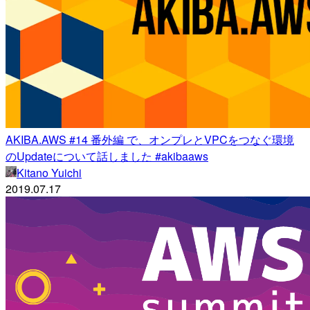
AKIBA.AWS #14 番外編 で、オンプレとVPCをつなぐ環境
のUpdateについて話しました #akibaaws
Kitano Yuichi
2019.07.17