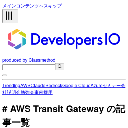
メインコンテンツへスキップ
produced by Classmethod
Trending
AWS
Claude
Bedrock
Google Cloud
Azure
セミナー
会
社説明会
勉強会
事例
採用
# AWS Transit Gateway の記
事一覧