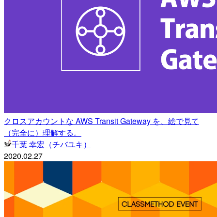
クロスアカウントな AWS Transit Gateway を、絵で見て
（完全に）理解する。
千葉 幸宏（チバユキ）
2020.02.27