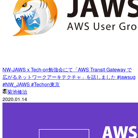
NW-JAWS x Tech-on勉強会にて「AWS Transit Gateway で
広がるネットワークアーキテクチャ」を話しました #jawsug
#NW_JAWS #Techon東京
菊池修治
2020.01.14