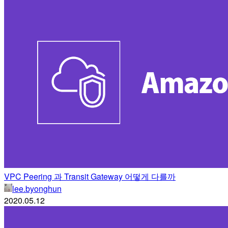
VPC Peering 과 Transit Gateway 어떻게 다를까
lee.byonghun
2020.05.12