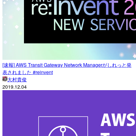
[速報] AWS Transit Gateway Network Managerがしれっと発
表されました #reinvent
大村貴俊
2019.12.04