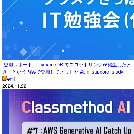
[登壇レポート]「DynamoDB でスロットリングが発生したと
き」という内容で登壇してきました #cm_sapporo_study
emi
2024.11.22