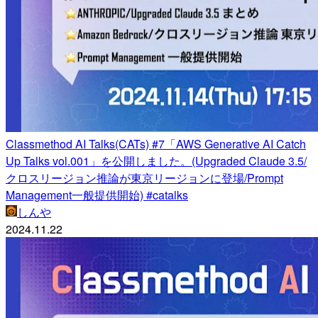
Classmethod AI Talks(CATs) #7「AWS Generative AI Catch
Up Talks vol.001」を公開しました。(Upgraded Claude 3.5/
クロスリージョン推論が東京リージョンに登場/Prompt
Management一般提供開始) #catalks
しんや
2024.11.22