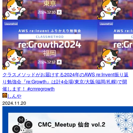
クラスメソッドがお届けする2024年のAWS re:Invent振り返
り勉強会『re:Growth』は計4会場(東京/大阪/福岡/札幌)で開
催します！ #cmregrowth
しんや
2024.11.20