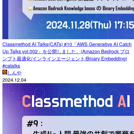
Classmethod AI Talks(CATs) #10「AWS Generative AI Catch
Up Talks vol.002」を公開しました。(Amazon Bedrock プロ
ンプト最適化/インラインエージェント/Binary Embedding)
#catalks
しんや
2024.12.04