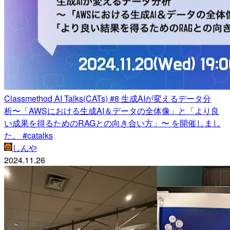
Classmethod AI Talks(CATs) #8 生成AIが変えるデータ分
析〜「AWSにおける生成AI＆データの全体像」と「より良
い成果を得るためのRAGとの向き合い方」〜 を開催しまし
た。 #catalks
しんや
2024.11.26