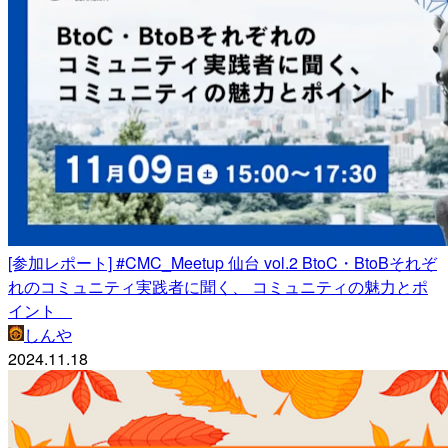
[参加レポート] #CMC_Meetup 仙台 vol.2 BtoC・BtoBそれぞ
れのコミュニティ実践者に聞く、 コミュニティの魅力とポ
イント
しんや
2024.11.18