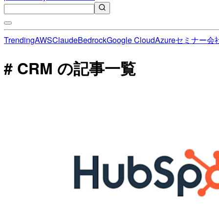
Trending
AWS
Claude
Bedrock
Google Cloud
Azure
セミナー
会
# CRM の記事一覧