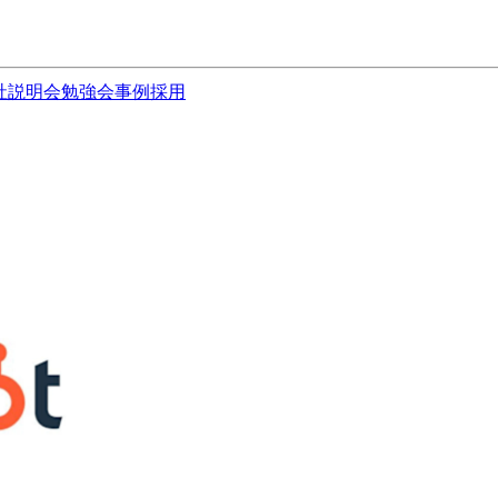
社説明会
勉強会
事例
採用