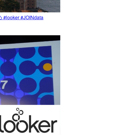
 #looker #JOINdata