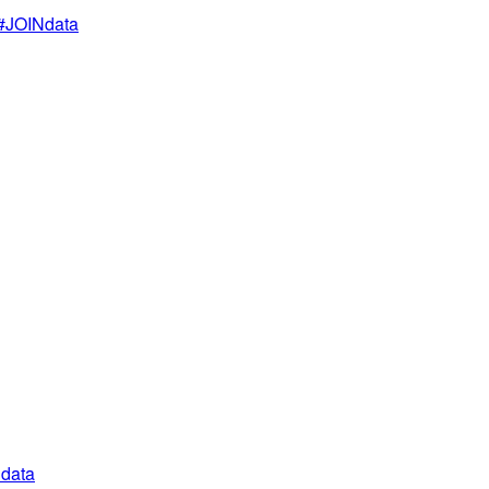
JOINdata
data