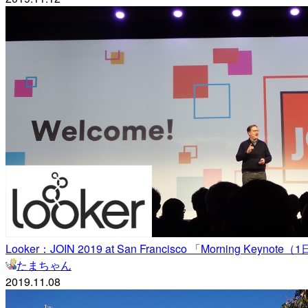
Looker：JOIN 2019 at San Francisco 「Morning Keyno
たまちゃん
2019.11.08