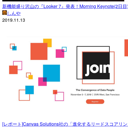
新機能盛り沢山の『Looker 7』発表！Morning Keynote(2日目) 参加レポ
しんや
2019.11.13
[レポート]Canvas Solutions社の「進化するリードスコアリング戦略」 – L