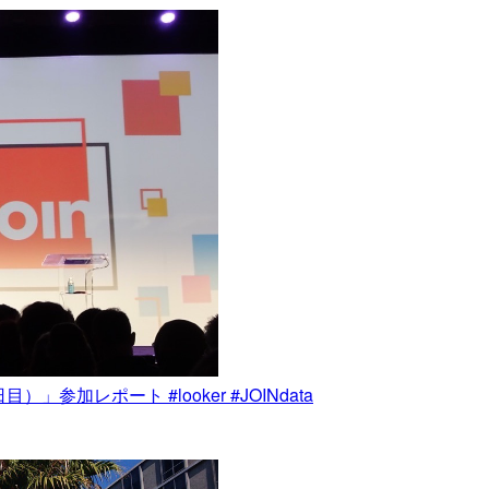
te（1日目）」参加レポート #looker #JOINdata