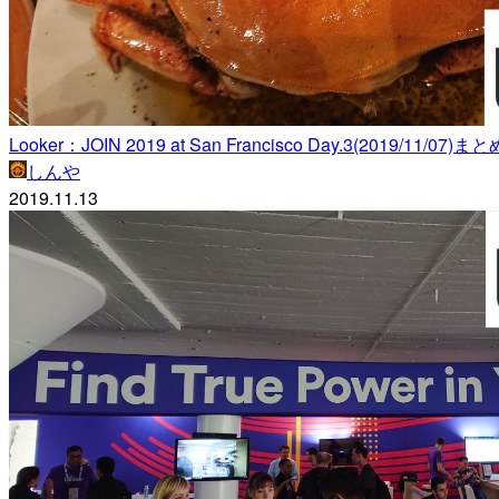
Looker：JOIN 2019 at San Francisco Day.3(2019/11/07)まとめ
しんや
2019.11.13