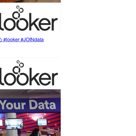
 #looker #JOINdata