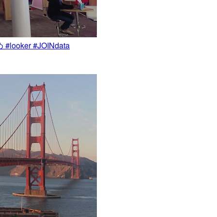
 #looker #JOINdata