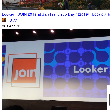
Looker：JOIN 2019 at San Francisco Day.1(2019/11/05)まとめ
しんや
2019.11.13