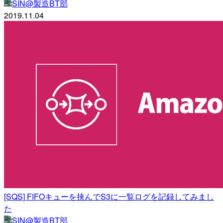
SIN@製造BT部
2019.11.04
[SQS] FIFOキューを挟んでS3に一覧ログを記録してみまし
た
SIN@製造BT部