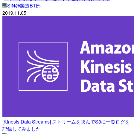
SIN@製造BT部
2019.11.05
[Kinesis Data Streams] ストリームを挟んでS3に一覧ログを
記録してみました