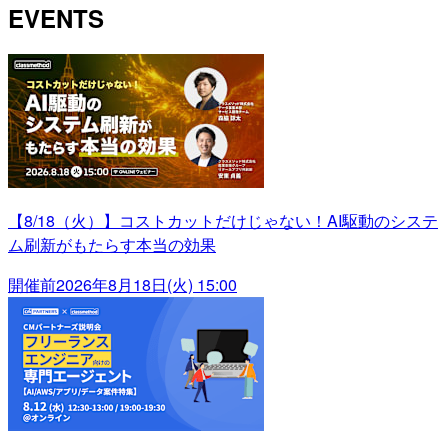
EVENTS
【8/18（火）】コストカットだけじゃない！AI駆動のシステ
ム刷新がもたらす本当の効果
開催前
2026年8月18日(火) 15:00