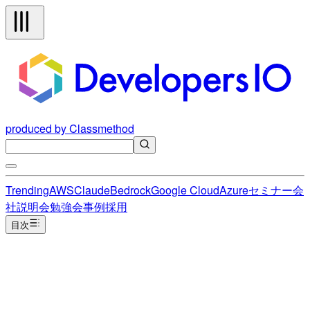
produced by Classmethod
Trending
AWS
Claude
Bedrock
Google Cloud
Azure
セミナー
会
社説明会
勉強会
事例
採用
目次