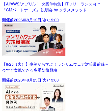
【AI/AWS/アプリ/データ案件特集】ITフリーランス向け
「CMパートナーズ」 説明会 by クラスメソッド
開催前
2026年8月12日(水) 19:00
【8/25（火）】事例から学ぶ！ランサムウェア対策最前線～
今すぐ実践できる多重防御戦略
開催前
2026年8月25日(火) 13:00