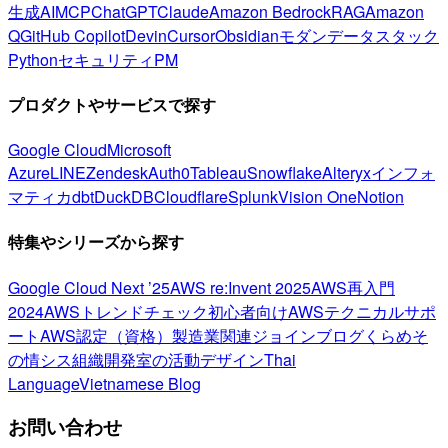
生成AI
MCP
ChatGPT
Claude
Amazon Bedrock
RAG
Amazon
Q
GitHub Copilot
Devin
Cursor
Obsidian
モダンデータスタック
Python
セキュリティ
PM
プロダクトやサービスで探す
Google Cloud
Microsoft
Azure
LINE
Zendesk
Auth0
Tableau
Snowflake
Alteryx
インフォ
マティカ
dbt
DuckDB
Cloudflare
Splunk
Vision One
Notion
特集やシリーズから探す
Google Cloud Next ’25
AWS re:Invent 2025
AWS再入門
2024
AWSトレンドチェック
初心者向け
AWSテクニカルサポ
ート
AWS認定（資格）
製造業関連
ジョインブログ
くらめそ
の情シス
組織開発室の活動
デザイン
Thai
Language
Vietnamese Blog
お問い合わせ