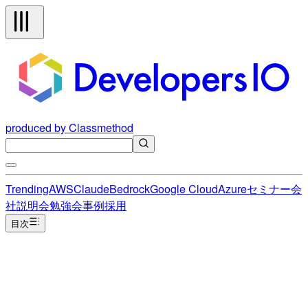
produced by Classmethod
Trending
AWS
Claude
Bedrock
Google Cloud
Azure
セミナー
会
社説明会
勉強会
事例
採用
目次