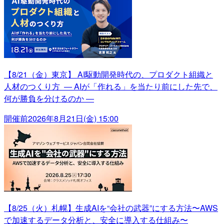
【8/21（金）東京】 AI駆動開発時代の、プロダクト組織と
人材のつくり方 ― AIが「作れる」を当たり前にした先で、
何が勝負を分けるのか ―
開催前
2026年8月21日(金) 15:00
【8/25（火）札幌】生成AIを“会社の武器”にする方法〜AWS
で加速するデータ分析と、安全に導入する仕組み〜