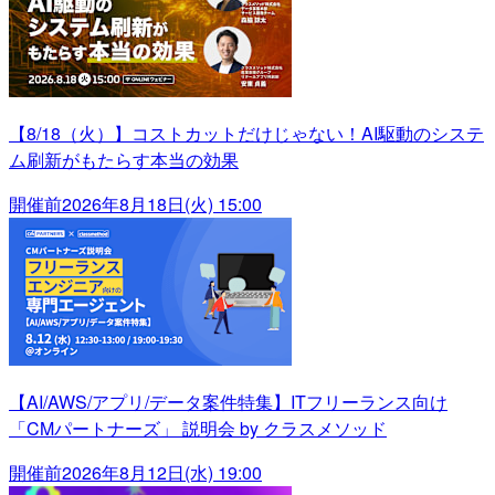
【8/18（火）】コストカットだけじゃない！AI駆動のシステ
ム刷新がもたらす本当の効果
開催前
2026年8月18日(火) 15:00
【AI/AWS/アプリ/データ案件特集】ITフリーランス向け
「CMパートナーズ」 説明会 by クラスメソッド
開催前
2026年8月12日(水) 19:00