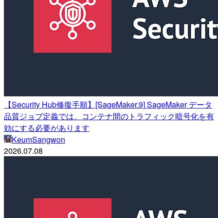
【Security Hub修復手順】[SageMaker.9] SageMaker データ
品質ジョブ定義では、コンテナ間のトラフィック暗号化を有
効にする必要があります
KeumSangwon
2026.07.08