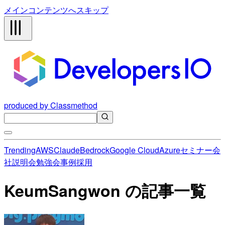
メインコンテンツへスキップ
produced by Classmethod
Trending
AWS
Claude
Bedrock
Google Cloud
Azure
セミナー
会
社説明会
勉強会
事例
採用
KeumSangwon の記事一覧