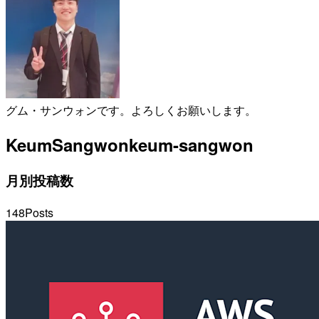
グム・サンウォンです。よろしくお願いします。
KeumSangwon
keum-sangwon
月別投稿数
148
Posts