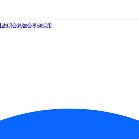
社説明会
勉強会
事例
採用