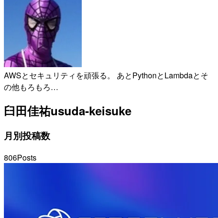
AWSとセキュリティを頑張る。 あとPythonとLambdaとそ
の他もろもろ…
臼田佳祐
usuda-keisuke
月別投稿数
806
Posts