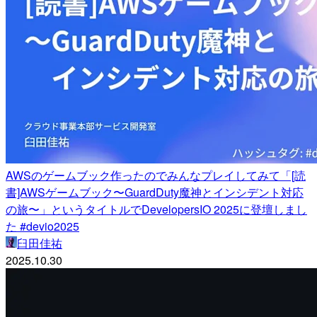
AWSのゲームブック作ったのでみんなプレイしてみて「[読
書]AWSゲームブック〜GuardDuty魔神とインシデント対応
の旅〜」というタイトルでDevelopersIO 2025に登壇しまし
た #devio2025
臼田佳祐
2025.10.30