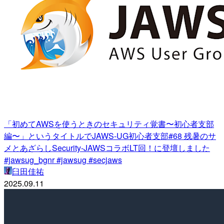
「初めてAWSを使うときのセキュリティ覚書〜初心者支部
編〜」というタイトルでJAWS-UG初心者支部#68 残暑のサ
メとあざらしSecurity-JAWSコラボLT回！に登壇しました
#jawsug_bgnr #jawsug #secjaws
臼田佳祐
2025.09.11