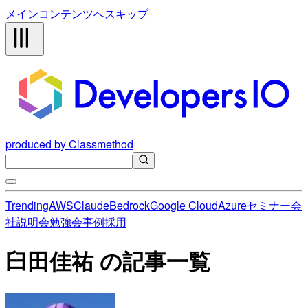
メインコンテンツへスキップ
produced by Classmethod
Trending
AWS
Claude
Bedrock
Google Cloud
Azure
セミナー
会
社説明会
勉強会
事例
採用
臼田佳祐 の記事一覧