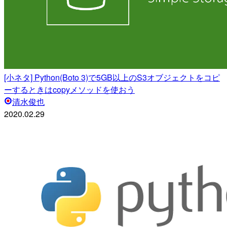
[小ネタ] Python(Boto 3)で5GB以上のS3オブジェクトをコピ
ーするときはcopyメソッドを使おう
清水俊也
2020.02.29