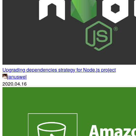
Upgrading dependencies strategy for Node.js project
januswel
2020.04.16