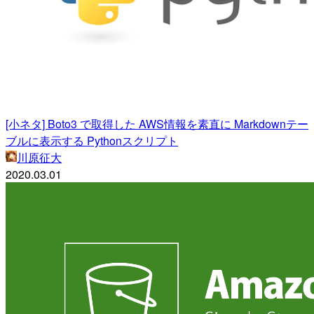
[小ネタ] Boto3 で取得した AWS情報を素直に Markdownテー
ブルに表示する Pythonスクリプト
川原征大
2020.03.01