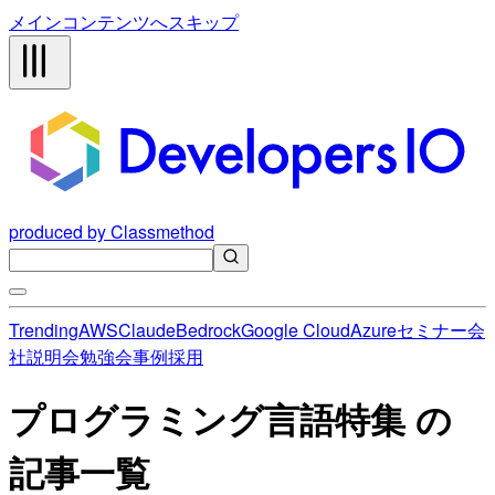
メインコンテンツへスキップ
produced by Classmethod
Trending
AWS
Claude
Bedrock
Google Cloud
Azure
セミナー
会
社説明会
勉強会
事例
採用
プログラミング言語特集 の
記事一覧