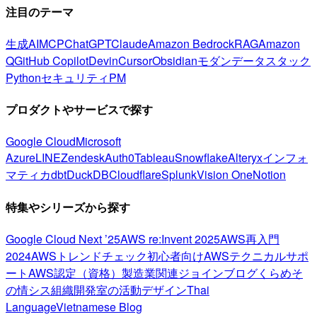
注目のテーマ
生成AI
MCP
ChatGPT
Claude
Amazon Bedrock
RAG
Amazon
Q
GitHub Copilot
Devin
Cursor
Obsidian
モダンデータスタック
Python
セキュリティ
PM
プロダクトやサービスで探す
Google Cloud
Microsoft
Azure
LINE
Zendesk
Auth0
Tableau
Snowflake
Alteryx
インフォ
マティカ
dbt
DuckDB
Cloudflare
Splunk
Vision One
Notion
特集やシリーズから探す
Google Cloud Next ’25
AWS re:Invent 2025
AWS再入門
2024
AWSトレンドチェック
初心者向け
AWSテクニカルサポ
ート
AWS認定（資格）
製造業関連
ジョインブログ
くらめそ
の情シス
組織開発室の活動
デザイン
Thai
Language
Vietnamese Blog