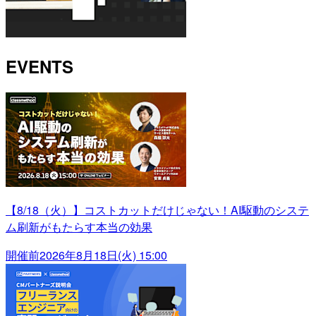
EVENTS
【8/18（火）】コストカットだけじゃない！AI駆動のシステ
ム刷新がもたらす本当の効果
開催前
2026年8月18日(火) 15:00