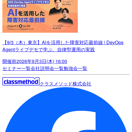
【9/3（木）東京】AIを活用した障害対応最前線 | DevOps
Agentライブデモで学ぶ、自律型運用の実践
開催前
2026年9月3日(木) 16:00
セミナー一覧
会社説明会一覧
勉強会一覧
クラスメソッド株式会社