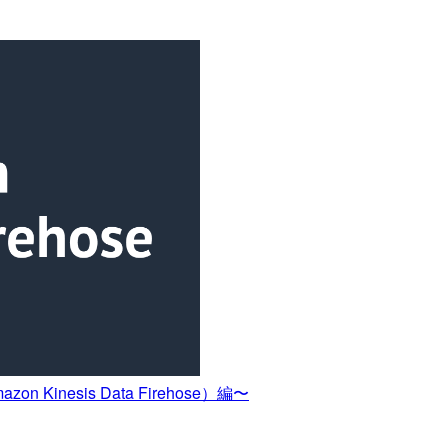
n Kinesis Data Firehose）編〜