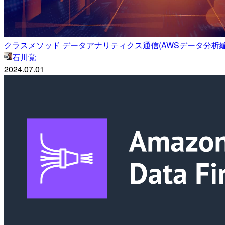
クラスメソッド データアナリティクス通信(AWSデータ分析編) –
石川覚
2024.07.01