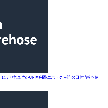
ニングキーにミリ秒単位のUNIX時間(エポック時間)の日付情報を使う