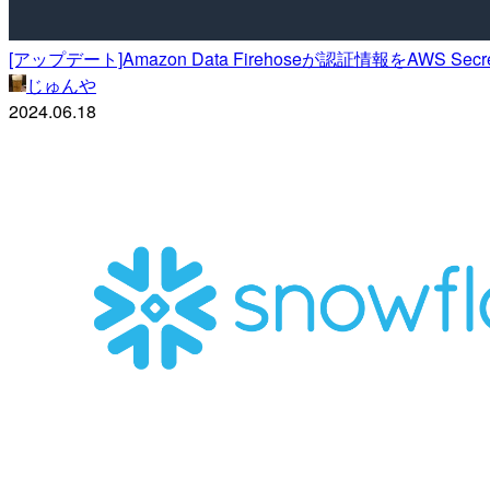
[アップデート]Amazon Data Firehoseが認証情報をAWS S
じゅんや
2024.06.18