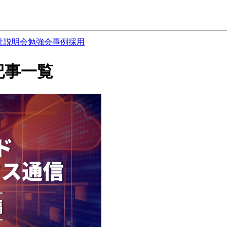
社説明会
勉強会
事例
採用
 の記事一覧