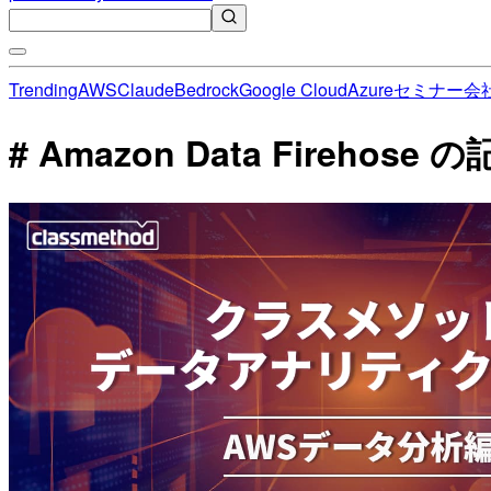
Trending
AWS
Claude
Bedrock
Google Cloud
Azure
セミナー
会
# Amazon Data Firehose