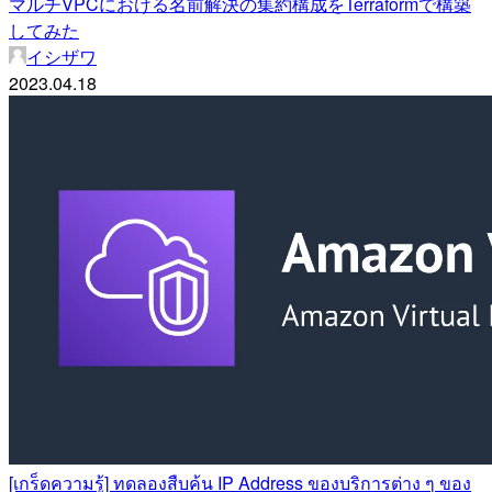
マルチVPCにおける名前解決の集約構成をTerraformで構築
してみた
イシザワ
2023.04.18
[เกร็ดความรู้] ทดลองสืบค้น IP Address ของบริการต่าง ๆ ของ