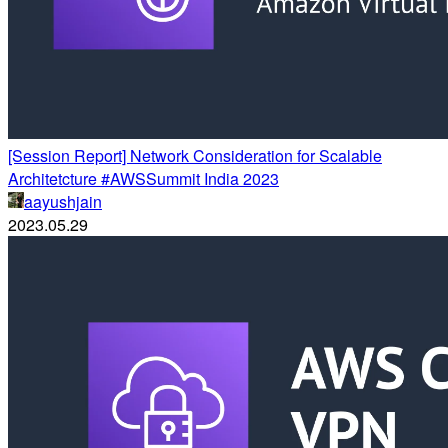
[Session Report] Network Consideration for Scalable
Architetcture #AWSSummit India 2023
aayushjain
2023.05.29