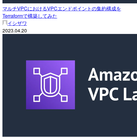
マルチVPCにおけるVPCエンドポイントの集約構成を
Terraformで構築してみた
イシザワ
2023.04.20