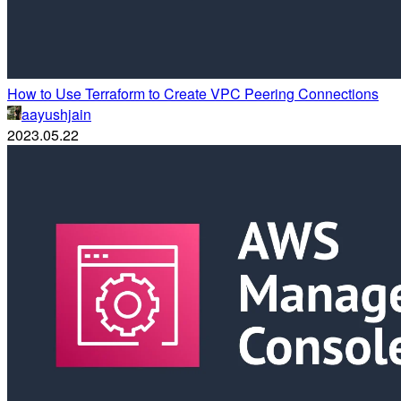
How to Use Terraform to Create VPC Peering Connections
aayushjain
2023.05.22