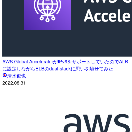
AWS Global AcceleratorがIPv6をサポートしていたのでALB
に設定しながらELBのdual-stackに思いを馳せてみた
清水俊也
2022.08.31