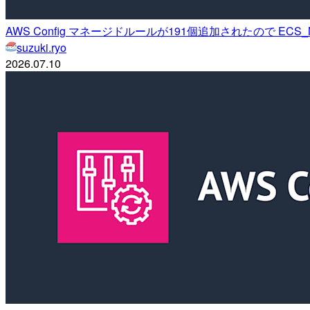
AWS Config マネージドルールが191個追加されたので ECS_
suzuki.ryo
2026.07.10