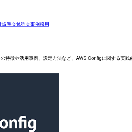
社説明会
勉強会
事例
採用
 Configの特徴や活用事例、設定方法など、AWS Configに