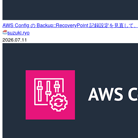
AWS Config の Backup::RecoveryPoint 記録設定を
suzuki.ryo
2026.07.11