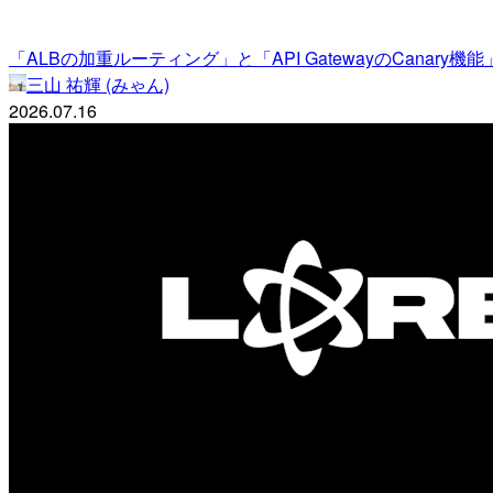
「ALBの加重ルーティング」と「API GatewayのCana
三山 祐輝 (みゃん)
2026.07.16