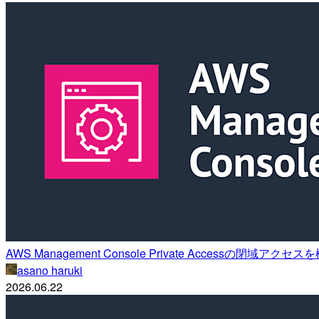
AWS Management Console Private Accessの閉域
asano haruki
2026.06.22