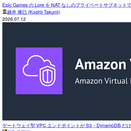
Epic Games の Lore を NAT なしのプライベートサブ
越井 琢巳 (Koshii Takumi)
2026.07.12
ゲートウェイ型 VPC エンドポイントが S3・DynamoDB