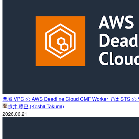
閉域 VPC の AWS Deadline Cloud CMF Worker では 
越井 琢巳 (Koshii Takumi)
2026.06.21