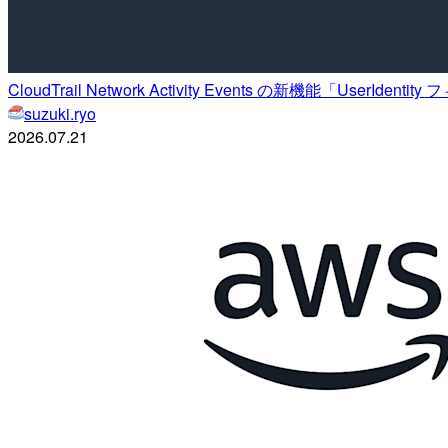
CloudTrail Network Activity Events の新機能「UserI
suzuki.ryo
2026.07.21