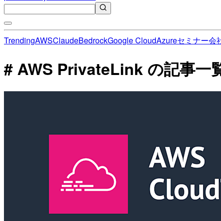
Trending
AWS
Claude
Bedrock
Google Cloud
Azure
セミナー
会
# AWS PrivateLink の記事一