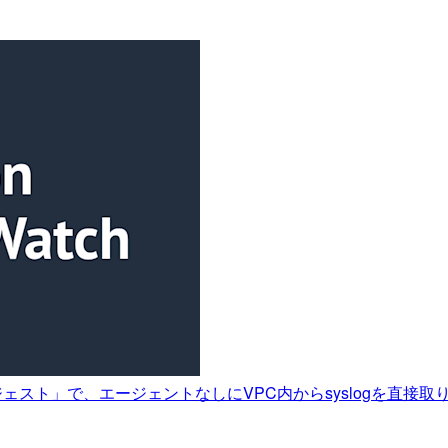
logインジェスト」で、エージェントなしにVPC内からsyslogを直接