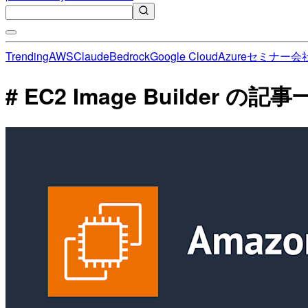
Trending
AWS
Claude
Bedrock
Google Cloud
Azure
セミナー
会
# EC2 Image Builder の記