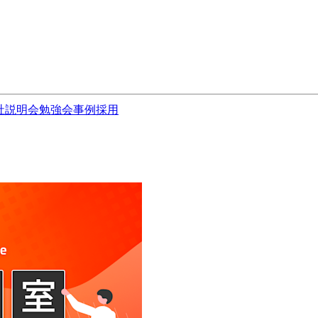
社説明会
勉強会
事例
採用