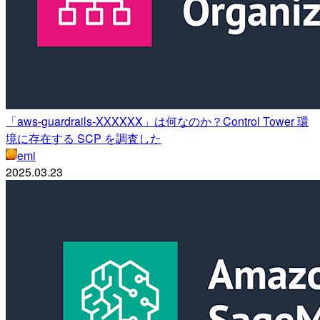
「aws-guardrails-XXXXXX」は何なのか？Control Tower 環
境に存在する SCP を調査した
emi
2025.03.23