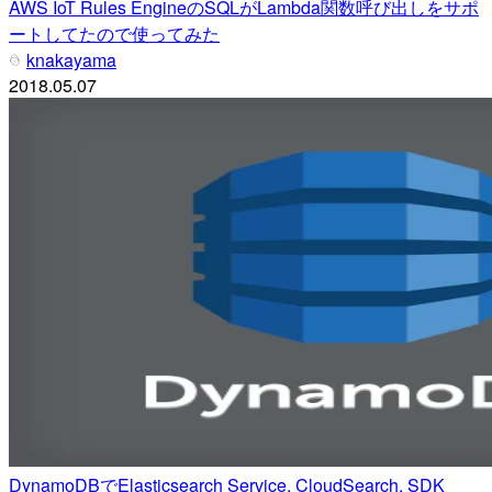
AWS IoT Rules EngineのSQLがLambda関数呼び出しをサポ
ートしてたので使ってみた
knakayama
2018.05.07
DynamoDBでElasticsearch Service, CloudSearch, SDK