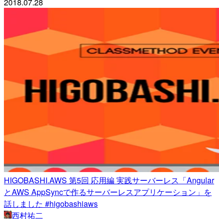
2018.07.28
HIGOBASHI.AWS 第5回 応用編 実践サーバーレス「Angular
とAWS AppSyncで作るサーバーレスアプリケーション」を
話しました #higobashiaws
西村祐二