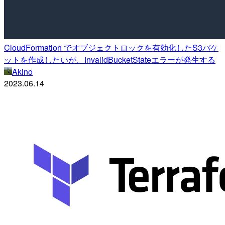
CloudFormation でオブジェクトロックを有効化したS3バケ
ットを作成したいが、InvalidBucketStateエラーが発生する
Akino
2023.06.14