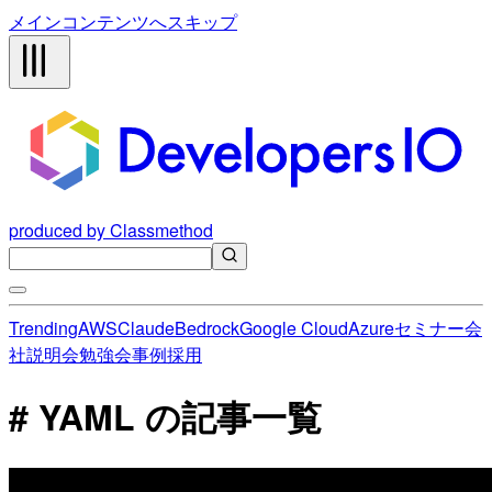
メインコンテンツへスキップ
produced by Classmethod
Trending
AWS
Claude
Bedrock
Google Cloud
Azure
セミナー
会
社説明会
勉強会
事例
採用
# YAML の記事一覧