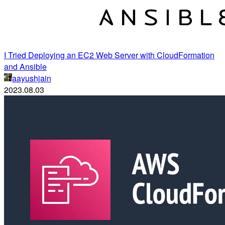
I Tried Deploying an EC2 Web Server with CloudFormation
and Ansible
aayushjain
2023.08.03