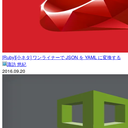
[Ruby][小ネタ] ワンライナーで JSON を YAML に変換する
諏訪 悠紀
2016.09.20