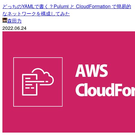
どっちのYAMLで書く？Pulumi と CloudFormation で簡易的
なネットワークを構成してみた
森田力
2022.06.24