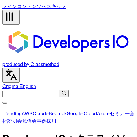
メインコンテンツへスキップ
produced by Classmethod
Original
English
Trending
AWS
Claude
Bedrock
Google Cloud
Azure
セミナー
会
社説明会
勉強会
事例
採用