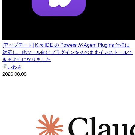
[アップデート] Kiro IDE の Powers が Agent Plugins 仕様に
対応し、他ツール向けプラグインをそのままインストールで
きるようになりました
いわさ
2026.08.08