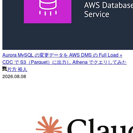
Aurora MySQL の変更データを AWS DMS の Full Load +
CDC で S3（Parquet）に出力し Athena でクエリしてみた
片方 裕人
2026.08.08