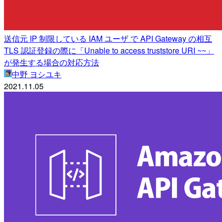
送信元 IP 制限している IAM ユーザ で API Gateway の相互
TLS 認証登録の際に「Unable to access truststore URI ~~」
が発生する場合の対応方法
中野 ヨシユキ
2021.11.05