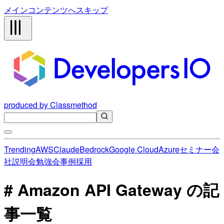
メインコンテンツへスキップ
produced by Classmethod
Trending
AWS
Claude
Bedrock
Google Cloud
Azure
セミナー
会
社説明会
勉強会
事例
採用
# Amazon API Gateway の記
事一覧