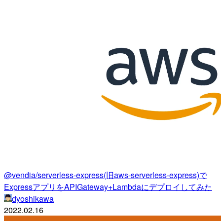
@vendia/serverless-express(旧aws-serverless-express)で
ExpressアプリをAPIGateway+Lambdaにデプロイしてみた
dyoshikawa
2022.02.16