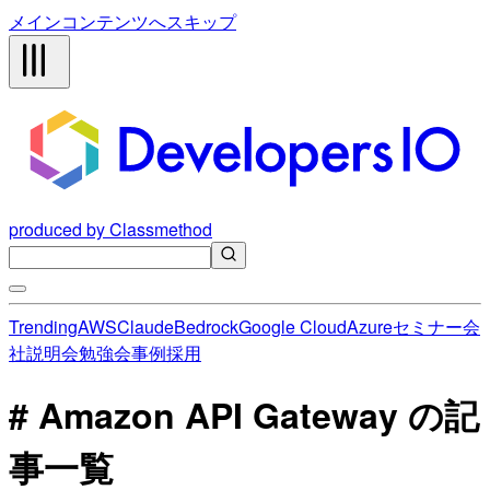
メインコンテンツへスキップ
produced by Classmethod
Trending
AWS
Claude
Bedrock
Google Cloud
Azure
セミナー
会
社説明会
勉強会
事例
採用
# Amazon API Gateway の記
事一覧