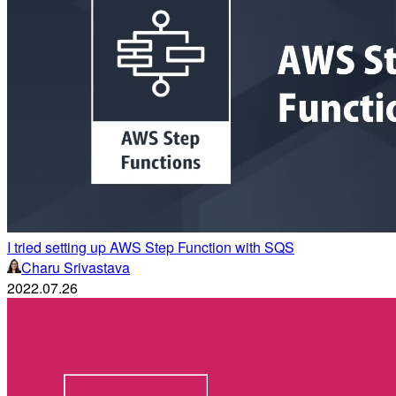
I tried setting up AWS Step Function with SQS
Charu Srivastava
2022.07.26