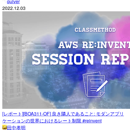
quiver
2022.12.03
[レポート][BOA311-OF] 良き隣人であること: モダンアプリ
ケーションの世界におけるレート制限 #reinvent
田中孝明