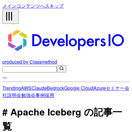
メインコンテンツへスキップ
produced by Classmethod
Trending
AWS
Claude
Bedrock
Google Cloud
Azure
セミナー
会
社説明会
勉強会
事例
採用
# Apache Iceberg の記事一
覧