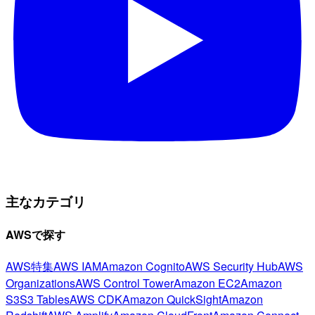
主なカテゴリ
AWSで探す
AWS特集
AWS IAM
Amazon Cognito
AWS Security Hub
AWS
Organizations
AWS Control Tower
Amazon EC2
Amazon
S3
S3 Tables
AWS CDK
Amazon QuickSight
Amazon