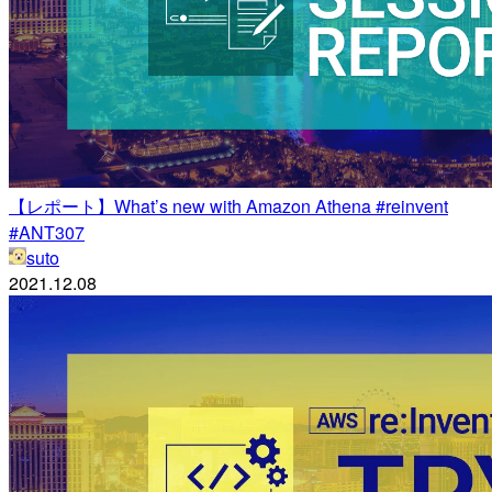
【レポート】What’s new with Amazon Athena #reinvent
#ANT307
suto
2021.12.08