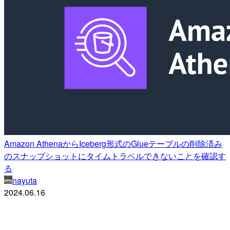
Amazon AthenaからIceberg形式のGlueテーブルの削除済み
のスナップショットにタイムトラベルできないことを確認す
る
nayuta
2024.06.16