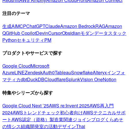
Redshift
AWS Amplify
Amazon CloudFront
Amazon Connect
注目のテーマ
生成AI
MCP
ChatGPT
Claude
Amazon Bedrock
RAG
Amazon
Q
GitHub Copilot
Devin
Cursor
Obsidian
モダンデータスタック
Python
セキュリティ
PM
プロダクトやサービスで探す
Google Cloud
Microsoft
Azure
LINE
Zendesk
Auth0
Tableau
Snowflake
Alteryx
インフォ
マティカ
dbt
DuckDB
Cloudflare
Splunk
Vision One
Notion
特集やシリーズから探す
Google Cloud Next ’25
AWS re:Invent 2025
AWS再入門
2024
AWSトレンドチェック
初心者向け
AWSテクニカルサポ
ート
AWS認定（資格）
製造業関連
ジョインブログ
くらめそ
の情シス
組織開発室の活動
デザイン
Thai