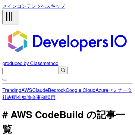
メインコンテンツへスキップ
produced by Classmethod
Trending
AWS
Claude
Bedrock
Google Cloud
Azure
セミナー
会
社説明会
勉強会
事例
採用
# AWS CodeBuild の記事一
覧