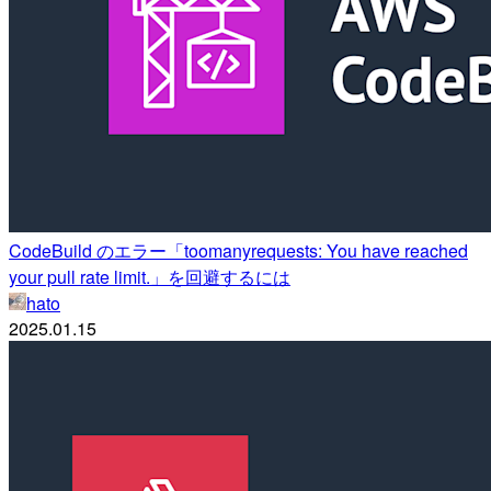
CodeBuild のエラー「toomanyrequests: You have reached
your pull rate limit.」を回避するには
hato
2025.01.15