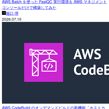
AWS Batch を使った FastQC 実行環境を AWS マネジメント
コンソールだけで構築してみた
堀口 理
2026.07.15
AWS CodeBuild のオンデマンドビルドの新機能「ホストカ