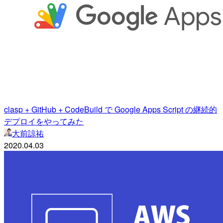
clasp + GitHub + CodeBuild で Google Apps Script の継続的
デプロイをやってみた
大前諒祐
2020.04.03