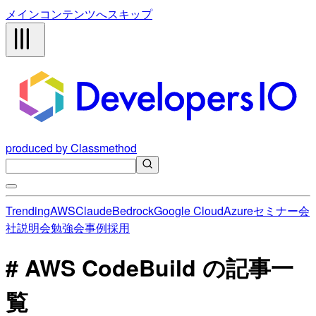
メインコンテンツへスキップ
produced by Classmethod
Trending
AWS
Claude
Bedrock
Google Cloud
Azure
セミナー
会
社説明会
勉強会
事例
採用
# AWS CodeBuild の記事一
覧