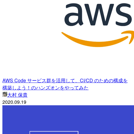
AWS Code サービス群を活用して、CI/CD のための構成を
構築しよう！のハンズオンをやってみた
大村 保貴
2020.09.19