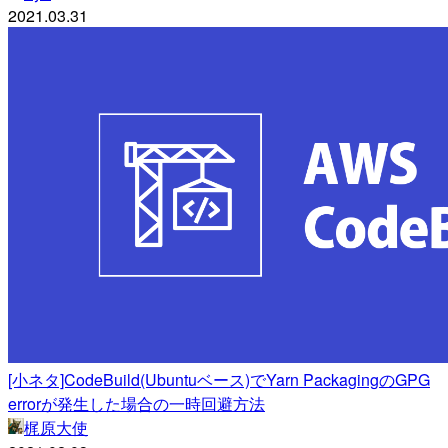
2021.03.31
[小ネタ]CodeBuild(Ubuntuベース)でYarn PackagingのGPG
errorが発生した場合の一時回避方法
梶原大使