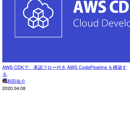
AWS CDKで、承認フロー付き AWS CodePipeline を構築す
る
和田祐介
2020.04.08