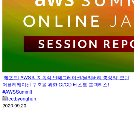
[레포트] AWS의 지속적 인테그레이션/딜리버리 총정리! 모던
어플리케이션 구축을 위한 CI/CD 베스트 프렉티스!
#AWSSummit
lee.byonghun
2020.09.20